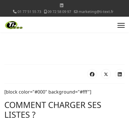
01 77 51 55 73
09 72 58 09 97
marketing@ti-text.fr
[block color="#000" background="#fff"]
COMMENT CHARGER SES
LISTES ?