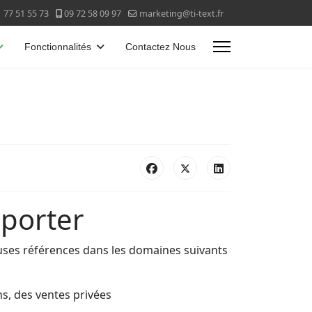
 77 51 55 73
09 72 58 09 97
marketing@ti-text.fr
Fonctionnalités
Contactez Nous
 porter
euses références dans les domaines suivants
s, des ventes privées