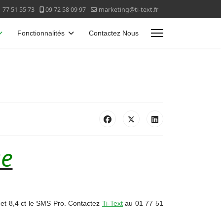
 77 51 55 73
09 72 58 09 97
marketing@ti-text.fr
Fonctionnalités
Contactez Nous
se
5 et 8,4 ct le SMS Pro. Contactez
Ti-Text
au 01 77 51