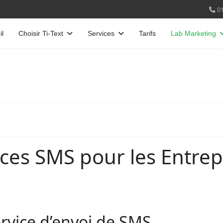
01
il
Choisir Ti-Text
Services
Tarifs
Lab Marketing
ices SMS pour les Entrep
rvice d’envoi de SMS