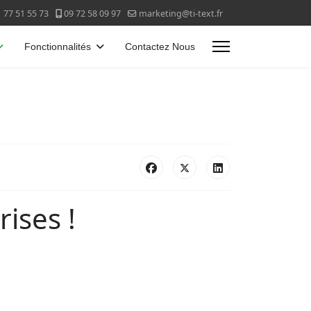
 77 51 55 73
09 72 58 09 97
marketing@ti-text.fr
Fonctionnalités
Contactez Nous
rises !