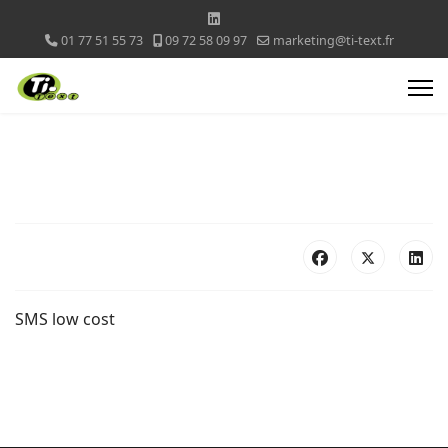
01 77 51 55 73
09 72 58 09 97
marketing@ti-text.fr
SMS low cost