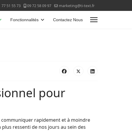
 77 51 55 73
09 72 58 09 97
marketing@ti-text.fr
Fonctionnalités
Contactez Nous
sionnel pour
t de communiquer rapidement et à moindre
 plus ressenti de nos jours au sein des